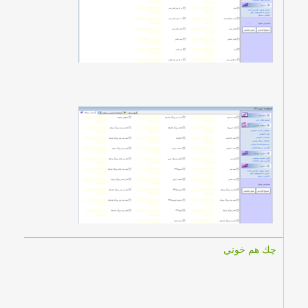
چك هم خوني