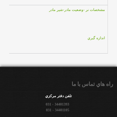
مشخصات نر -وضعيت مادر-شير مادر
اندازه گيري
راه هاي تماس با ما
تلفن دفتر مركزي
031 - 34401393
031 - 34401105