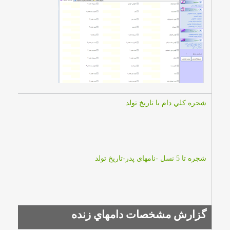
شجره كلي دام با تاريخ تولد
شجره تا 5 نسل -نامهاي پدر-تاريخ تولد
گزارش مشخصات دامهاي زنده