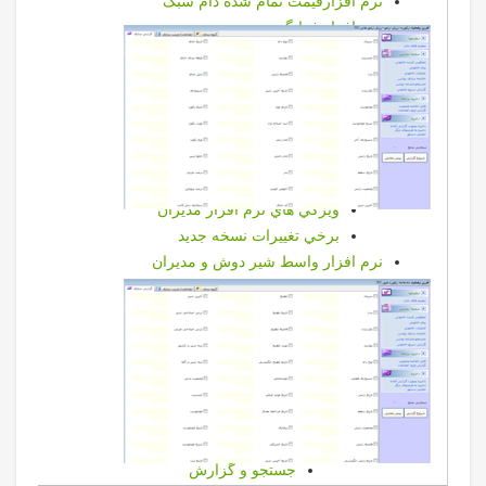
نرم افزارقیمت تمام شده دام سبک
نرم افزار فرانگر
نرم افزار سام
راهنمای نصب نرم افزار سام
راهنمای استفاده از نرم افزار سام
آنتي ويروس آويرا
نرم افزار مديريت دامپروري
نرم افزار مديريت دامپروري
ويژگي هاي نرم افزار مديران
برخي تغييرات نسخه جديد
نرم افزار واسط شير دوش و مديران
گزارشات
گزارشات مديريت دامپروري
باروري
بهاربند
بيمه
تست پزشكي
تلقيح
جستجو و گزارش