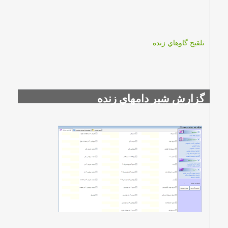
تلقيح گاوهاي زنده
گزارش شير دامهاي زنده