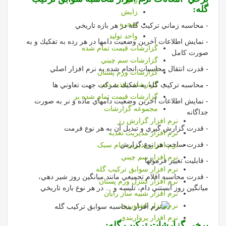
گله:
زايش
شجره
- محاسبه زماني تركيب گله در هر بازه تاريخي
واحد توليد
- نمايش اطلاعات آخرين وضعيت دامها در هر رده به تفكيك و به
گزارشات قيمت تمام شده
صورت كامل
گزارشات سم چيني
- قدرت انتقال محاسبات انجام شده به نرم افزار اصلي
گزارشات ورم پستان
گزارشات تغذیه دام
- محاسبه تركيب گله به تفكيك شركت جهت تعاوني ها
گزارشات قیمت تمام شده بز
- نمايش اطلاعات آخرين وضعيت دامهاي ماده و نر به صورت
مجموعه گزارشات
جداگانه
نرم افزار گزارش رز
- قدرت گزارش گيري و تبديل آن به هر نوع فرمت
نرم افزار مديريت تغذيه
- قدرت ساخت هر نوع گزارش
نرم افزار مدیریت دام سبک
نرم افزار سم چيني
- قابليت تغيير فرمولها
نرم افزار سوابق تركيب گله
- قدرت محاسبه اقلام تجميعي مانند ميانگين روز شير دهي،
نرم افزار كنترل ورم پستان
ميانگين روز آبستني دام، تليسه و ... در هر نوع بازه تاريخي
نرم افزار شبیه ساز رایان
نرم افزار کشاورزی
نرم افزار پرواربندی
برخی گزارشات ترکیب گله: