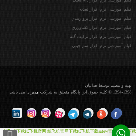
فیلم آموزشی نرم افزار دام سبک
فیلم آموزشی نرم افزار تغذیه
فیلم آموزشی نرم افزار پرواربندي
فیلم آموزشی نرم افزار كشاورزي
فیلم آموزشی نرم افزار تركيب گله
فیلم آموزشی نرم افزار سم چيني
تهيه و تنظيم توسط هدائيان
1394-1398 © کلیه حقوق این پایگاه متعلق به شرکت
مديران
می باشد.
纸飞机下载
纸飞机官网
纸飞机官网下载
纸飞机下载
safew官网
safew下载