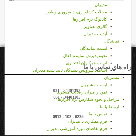
مدیران
مقالات کشاورزی، دامپروری وطیور
کاتالوگ نرم افزارها
گالری تصاویر
آپدیت مدیران
نمايندگان
ليست نمايندگان
نحوه پذيرش نماينده فعال
ليست همكاران افتخاري
راه هاي تماس با ما
اسامی سرویس دهندگان تایید شده مدیران
مشتريان
تلفن دفتر مركزي
ليست مشتريان
031 - 34401393
نمودار ميزان رضايت مشتري
031 - 34401105
مراحل و نحوه سفارش نرم افزارها
ارتباط با ما
تماس مستقيم
تماس با ما
0913 - 102 - 6235
فرم همکاری با مدیران
فرم تقاضای دوره آموزشی مدیران