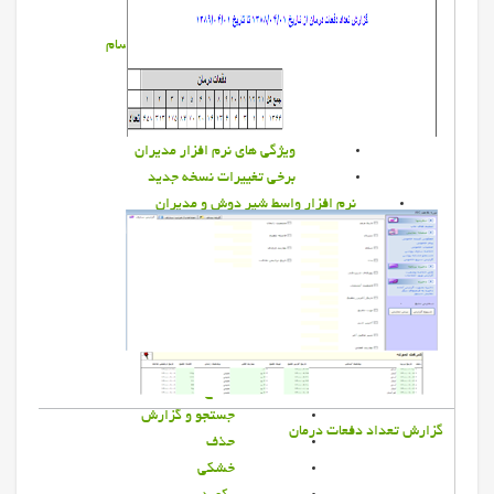
راهنمای نصب نرم افزار سام
راهنمای استفاده از نرم افزار سام
آنتي ويروس آويرا
نرم افزار مديريت دامپروري
نرم افزار مديريت دامپروري
ويژگي هاي نرم افزار مديران
برخي تغييرات نسخه جديد
نرم افزار واسط شير دوش و مديران
گزارشات
گزارشات مديريت دامپروري
باروري
بهاربند
بيمه
تست پزشكي
تلقيح
جستجو و گزارش
گزارش تعداد دفعات درمان
حذف
خشكي