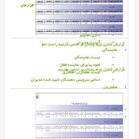
دانلود فایلهای آموزشی و اطلاع رسانی نرم افزارهای
مدیران
مقالات کشاورزی، دامپروری وطیور
کاتالوگ نرم افزارها
گالری تصاویر
آپدیت مدیران
گزارش كنترل ورم پستان بر اساس كارتيه راست جلو
نمايندگان
ليست نمايندگان
نحوه پذيرش نماينده فعال
گزارش كنترل ورم پستان بر اساس بهاربند
ليست همكاران افتخاري
اسامی سرویس دهندگان تایید شده مدیران
مشتريان
ليست مشتريان
نمودار ميزان رضايت مشتري
مراحل و نحوه سفارش نرم افزارها
ارتباط با ما
تماس با ما
فرم همکاری با مدیران