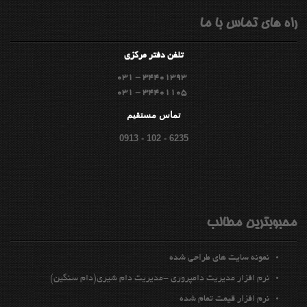
راه هاي تماس با ما
تلفن دفتر مركزي
031 - 34401393
031 - 34401105
تماس مستقيم
0913 - 102 - 6235
محبوبترين مطالب
نمونه سايت هاي طراحي شده
نرم افزار مديريت دامپروري -مدیریت دام شیری(دام سنگین)
نرم افزار قيمت تمام شده