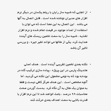
از انجايي كه شبيه ساز رايان با ريتم يكسان در ديگر نرم
افزار هاي مديران نوشته شده است ، قابل اتصال به آنها
مي باشد . اين اتصال به اين معنا است كه مي توان با
استفاده از اعداد موجود در قيمت تمام شده و نرم افزار
تغذيه ، شبيه ساز را به سمت تخمين ريسك هاي آينده
هدايت كرد، يكي از مثالها مي تواند تغير جيره ، و بررسي
تاثير آن باشد
نكته بعدي تخمين تقريبي آينده است . هدف اصلي
هلدينگ پارس در اين پروژه ، پياده سازي تركيب گله در
بودجه بود كه به نوعي مشمول اين نكته مي گرديد، اما
آنچه مشخص است ، اين هدف هرگز كافي نيست و فقط
به عنوان يك مثال به آن نگاه كرد. بدست آوردن صحت
محاسبات 99 درصد ، باعث خواهد شد تا اين نرم افزار با
قدرت بالايي به سمت اهداف بعدي حركت كند