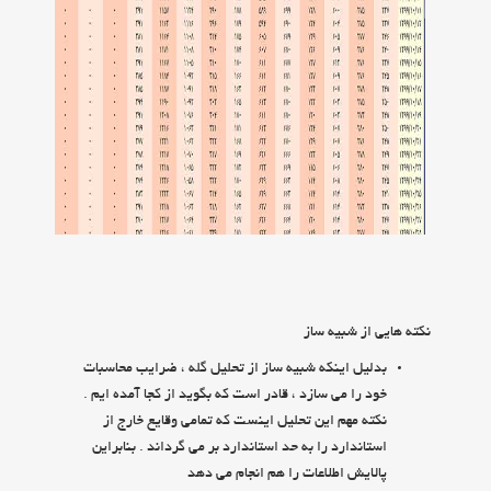
نكته هايي از شبيه ساز
بدليل اينكه شبيه ساز از تحليل گله ، ضرايب محاسبات
خود را مي سازد ، قادر است كه بگويد از كجا آمده ايم .
نكته مهم اين تحليل اينست كه تمامي وقايع خارج از
استاندارد را به حد استاندارد بر مي گرداند . بنابراين
پالايش اطلاعات را هم انجام مي دهد