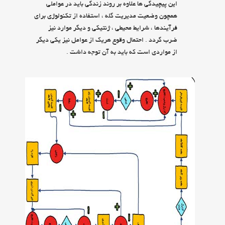
اين پيچيدگي ها علاوه بر روند زندگي بايد در عواملي
همچون وضعيت مديريت گله ، استفاده از تكنولوژي براي
فرآيندها ، شرايط محيطي ، ژنتيكي و ديگر موارد نيز
ضرب گردد . احتمال وقوع هريك از عوامل نيز يكي ديگر
از مواردي است كه بايد به آن توجه داشت .