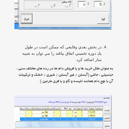
در بخش بعدي وقايعي كه ممكن است در طول
يك دوره تخميني اتفاق بيافتد را مي توان به شبيه
ساز اضافه كرد.
به عنوان مثال خريد ها و يا فروش دام ها در رده هاي مختلف سني ،
جنسيتي ، حالتي (آبستن / غير آبستن / شيري / خشك و تركيبات
آن با نوع دام همانند تليسه و گاو و يا فري مارتين ).