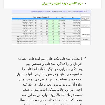
فرم تقاضای دوره آموزشی مدیران
با تحليل اطلاعات نكته هاي مهم اطلاعات ، همانند
اعوجاج و پراكندگي اطلاعات و همچنين بهم
پيوستگي ، خرابي ، و ديگر صفات اطلاعات را
محاسبه مي نمايد و در صورت لزوم ، آنها را تبديل
به محدوده استاندارد پيش فرض مي نمايد . مثال
ساده آن مي تواند بروز تب برفكي در يك گله
باشد . در اين حالت ممكن است ميزان حذف
تليسه در يك ماه بالا رود ، ولي اين به اين معنا
نيست كه نسبت حذف تليسه در ماه مشابه سال
هاي بعدي هم تكرار خواهد شد پس در اينجا اين