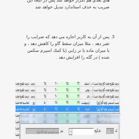
ضريب به حذف استاندارد تبديل خواهد شد
پس از آن به كاربر اجازه مي دهد كه ضرايب را
تغير دهد ، مثلا ميزان سقط گاو را كاهش دهد ، و
يا ميزان ماده يا نر زايي (با كمك اسپرم سكس
شده ) در گله را افزايش دهد .