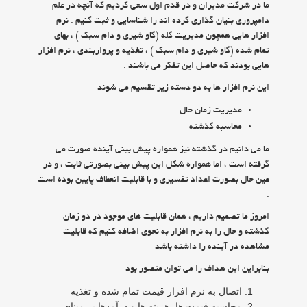
ما در شركت مديران و در قدم اول سعي كرديم كه آنچه در علم
دامپروري بنيان گذاري كرده اند را شناسايي و ثبت كنيم . نرم
افزار هايي همچون مديريت گله (گاو شيري و دام سبك ) ، بهاي
تمام شده (گاو شيري و دام سبك ) ، تغذيه و پرواربندي ، نرم افزار
هايي بودند كه حاصل اين تفكر مي باشند .
اين نرم افزار ها به دو دسته زير تقسيم مي شوند
مديريت زمان حال
محاسبه گذشته
ما مي دانيم در گذشته نيز همواره پيش بيني آينده صورت مي
گرفته است ، اما همواره شكل اين پيش بيني بصورتي ثابت ، و در
عين حال بصورت اعداد تفسيري و با قابليت انعطاف پايين بوده است
.
امروز ما تصميم داريم ، همان قابليت هاي موجود در دو زمان
گذشته و حال را به نرم افزار به نحوي اضافه كنيم كه قابليت
مشاهده در آينده را داشته باشد
بنابراين اين هداف را مي توان متصور بود
اتصال به نرم افزار قيمت تمام شده و تغذيه
محاسبه قيمت ها، هزينه ها و درآمدها بر مبناي