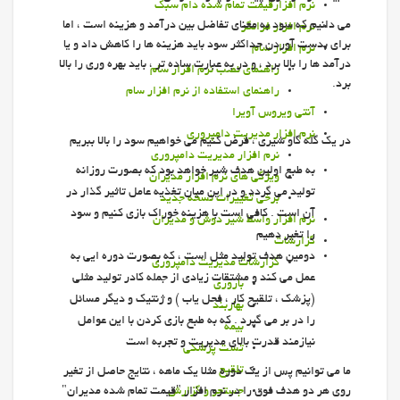
نرم افزارقیمت تمام شده دام سبک
می دانیم كه سود به معناي تفاضل بين درآمد و هزينه است ، اما
نرم افزار فرانگر
براي بدست آوردن حداکثر سود بايد هزينه ها را كاهش داد و يا
نرم افزار سام
درآمد ها را بالا برد ، و در به عبارت ساده تر ، بايد بهره وری را بالا
راهنمای نصب نرم افزار سام
برد.
راهنمای استفاده از نرم افزار سام
آنتي ويروس آويرا
نرم افزار مديريت دامپروري
در يك گله گاو شيري ، فرض کنیم می خواهیم سود را بالا ببریم
نرم افزار مديريت دامپروري
به طبع اولین هدف شیر خواهد بود كه بصورت روزانه
ويژگي هاي نرم افزار مديران
توليد مي گردد و در اين ميان تغذیه عامل تاثیر گذار در
برخي تغييرات نسخه جديد
آن است . كافي است با هزينه خوراك بازي كنيم و سود
نرم افزار واسط شير دوش و مديران
را تغير دهيم
گزارشات
دومین هدف تولید مثل است ، كه بصورت دوره ايي به
گزارشات مديريت دامپروري
عمل مي كند و مشتقات زيادي از جمله كادر توليد مثلي
باروري
(پزشك ، تلقيح كار ، فحل ياب ) و ژنتيك و ديگر مسائل
بهاربند
را در بر مي گيرد . كه به طبع بازي كردن با اين عوامل
بيمه
نيازمند قدرت بالاي مديريت و تجربه است
تست پزشكي
تلقيح
ما مي توانيم پس از يك دوره مثلا يك ماهه ، نتايج حاصل از تغير
جستجو و گزارش
روي هر دو هدف فوق را در نرم افزار "قيمت تمام شده مديران"