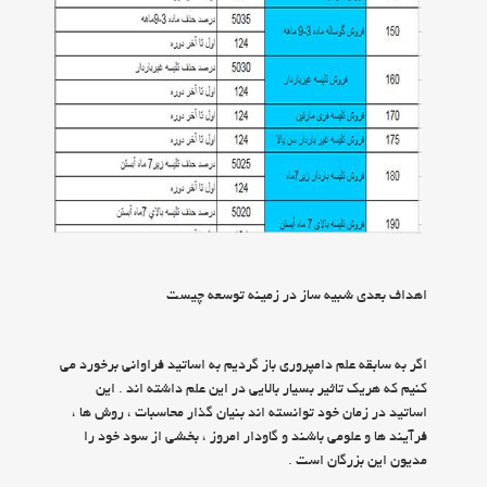
اهداف بعدي شبيه ساز در زمينه توسعه چيست
اگر به سابقه علم دامپروري باز گرديم به اساتيد فراواني برخورد مي
كنيم كه هريك تاثير بسيار بالايي در اين علم داشته اند . اين
اساتيد در زمان خود توانسته اند بنيان گذار محاسبات ، روش ها ،
فرآيند ها و علومي باشند و گاودار امروز ، بخشي از سود خود را
مديون اين بزرگان است .