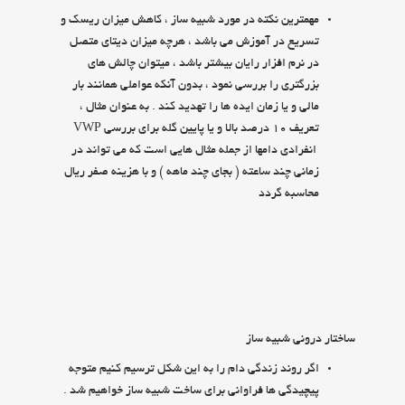
مهمترين نكته در مورد شبيه ساز ، كاهش ميزان ريسك و
تسريع در آموزش مي باشد ، هرچه ميزان ديتاي متصل
در نرم افزار رايان بيشتر باشد ، ميتوان چالش هاي
بزرگتري را بررسي نمود ، بدون آنكه عواملي همانند بار
مالي و يا زمان ايده ها را تهديد كند . به عنوان مثال ،
تعريف 10 درصد بالا و يا پايين گله براي بررسي VWP
انفرادي دامها از جمله مثال هايي است كه مي تواند در
زماني چند ساعته ( بجاي چند ماهه ) و با هزينه صفر ريال
محاسبه گردد
ساختار دروني شبيه ساز
اگر روند زندگي دام را به اين شكل ترسيم كنيم متوجه
پيچيدگي ها فراواني براي ساخت شبيه ساز خواهيم شد .