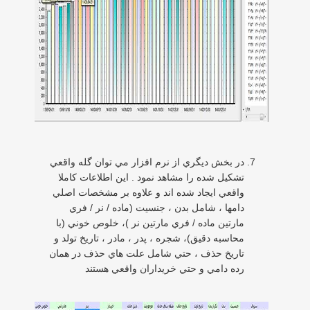
در بخش ديگري از نرم افزار مي توان گله واقعي
تشكيل شده را مشاهد نمود . اين اطلاعات كاملا
واقعي ايجاد شده اند و علاوه بر مشخصات اصلي
دامها ، شامل بدن ، جنسيت (ماده / نر / فري
مارتين ماده / فري مارتين نر )، خلوص خوني (با
محاسبه دقيق)، شجره ، پدر ، مادر ، تاريخ تولد و
تاريخ حذف ، حتي شامل علت هاي حذف در همان
رده دامي و حتي خريداران واقعي هستند