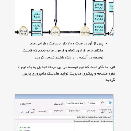
پس از آن در مدت 700 نفر / ساعت ، طراحي هاي
مختلف نرم افزاري انجام و فرمول ها به نحوي كه قابليت
توسعه در آينده را داشته باشند تدوين گرديد .
لازم به ذكر است كه تيم توسعه در اين مرحله تبديل به يك تيم 3
نفره منسجم و پيگيري مديريت توليد هلدينگ دامپروري پارس
گرديد