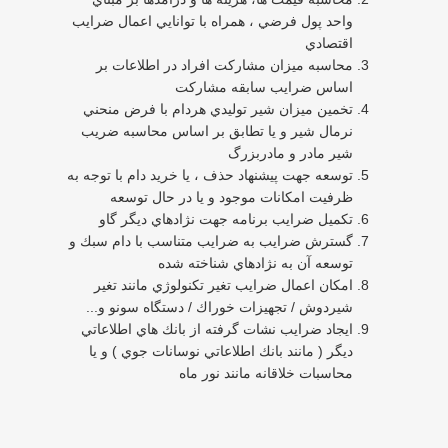
واحد پول فرضي ، همراه با توانايي اعمال ضرايب
اقتصادي
محاسبه ميزان مشاركت افراد در اطلاعات بر
اساس ضرايب سابقه مشاركت
تخمين ميزان شير توليدي هردام با فرض منحني
نرمال شير و يا تطابق بر اساس محاسبه ضريب
شير مادر و مادربزرگ
توسعه جهت پيشنهاد حذف ، يا خريد دام با توجه به
ظرفيت امكانات موجود و يا در حال توسعه
تكميل ضرايب برنامه جهت نژادهاي ديگر گاو
گسترش ضرايب به ضرايب متناسب با دام سبك و
توسعه آن به نژادهاي شناخته شده
امكان اعمال ضرايب تغير تكنولوژي مانند تغير
شيردوش / تجهيزات خوراك / دستگاه سونو و...
ايجاد ضرايب نشات گرفته از بانك هاي اطلاعاتي
ديگر ( مانند بانك اطلاعاتي نوسانات جوي ) و يا
محاسبات خلاقانه مانند نور ماه