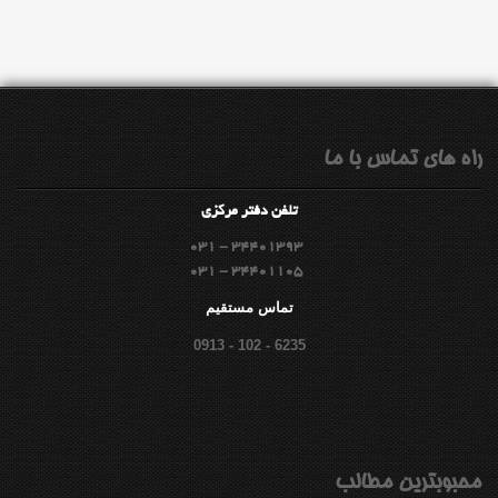
راه هاي تماس با ما
تلفن دفتر مركزي
031 - 34401393
031 - 34401105
تماس مستقيم
0913 - 102 - 6235
محبوبترين مطالب