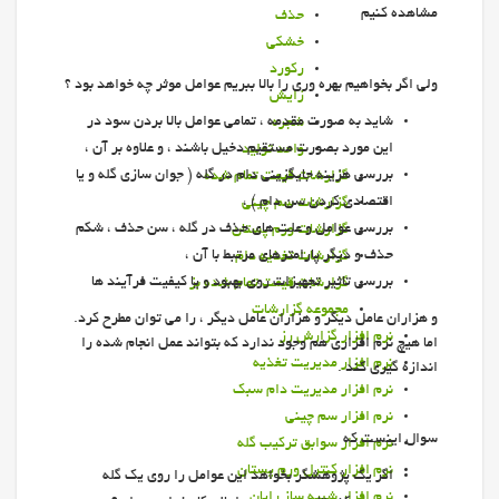
مشاهده كنيم
حذف
خشكي
ركورد
ولی اگر بخواهیم بهره وری را بالا ببریم عوامل موثر چه خواهد بود ؟
زايش
شايد به صورت مقدمه ، تمامي عوامل بالا بردن سود در
شجره
اين مورد بصورت مستقيم دخيل باشند ، و علاوه بر آن ،
واحد توليد
بررسی هزینه جایگزینی دام در گله ( جوان سازي گله و يا
گزارشات قيمت تمام شده
اقتصادي كردن سن دام ) ،
گزارشات سم چيني
بررسی عوامل و علت هاي حذف در گله ، سن حذف ، شكم
گزارشات ورم پستان
حذف و ديگر پارامترهاي مرتبط با آن ،
گزارشات تغذیه دام
بررسی تاثیر تجهیزات روی بهبود و يا كيفيت فرآیند ها
گزارشات قیمت تمام شده بز
مجموعه گزارشات
و هزاران عامل ديگر و هزاران عامل دیگر ، را می توان مطرح کرد.
نرم افزار گزارش رز
اما هيچ نرم افزاري هم وجود ندارد كه بتواند عمل انجام شده را
نرم افزار مديريت تغذيه
اندازه گيري كند .
نرم افزار مدیریت دام سبک
نرم افزار سم چيني
سوال اینست که
نرم افزار سوابق تركيب گله
نرم افزار كنترل ورم پستان
اگر یک پژوهشگر بخواهد این عوامل را روی یک گله
نرم افزار شبیه ساز رایان