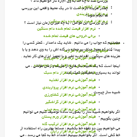
بررسی کند تا چه حد به وی اجازه کار خواهیم داد ؟
نرم افزار کشاورزی
چقدر هزينه لازم است تا در يك محيط واقعي اين بررسي
نرم افزار پرواربندی
ها انجام شود؟
نرم افزار قيمت تمام شده دام سنگین
براي بررسي اين عوامل ، به چه ميزان زمان نياز است ؟
نرم افزار قيمت تمام شده دام سنگین
برخي خروجي هاي قيمت تمام شده
مطمئنیم که جواب را می دانیم . شايد يك دامدار ، كمتر كسي را
خدمات
پيدا كند كه مجوز حذف بيرحمانه در گله اش را به وي دهد و يا با
فیلمهای آموزشی نرم افزارها
هزينه هاي سنگين ، اقدام به تغير و يا تجهيز ابزارهاي كار نمايد .
فيلم آموزشي نرم افزار دامپروری
فیلم آموزشی نرم افزار قیمت تمام شده
اینجا است که یک شبیه ساز فارغ از هزينه و زمان طولاني ، می
تواند به بسیاری تحقیقات کمک کند .
فیلم آموزشی نرم افزار دام سبک
فیلم آموزشی نرم افزار تغذیه
فیلم آموزشی نرم افزار پرواربندي
شبيه ساز چيست
فیلم آموزشی نرم افزار كشاورزي
فیلم آموزشی نرم افزار گزاشگیر
فیلم آموزشی نرم افزار سم چيني
اگر بخواهيم شبيه ساز را بصورت ساده توصيف كنيم مي توانيم
فیلم آموزشی نرم افزار ورم پستان
چنين بگوييم
فیلم آموزشی نرم افزار تركيب گله
مي خواهيم بين دو نقطه خط بكشيم ؛ مسلما بهترين راه استفاده از
فیلم آموزشی نرم افزار رایان
خط كش است. اگر بخواهيم ببينيم امتداد خط به كجا مي رسد ، مي