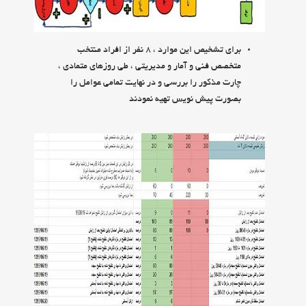
براي تشخيص اين موارد ، 8 نفر از افراد منتخب
متخصص فني و آمار و مديريتي ، طي روزهاي متمادي ،
چارت مذكور را بررسي و در نهايت تمامي عوامل را
بصورت پيش نويس تهيه نمودند