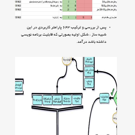
پس از بررسي و تركيب 643 پارامتر كاربردي در اين
شبيه ساز ، شكل اوليه بصورتي كه قابليت برنامه نويسي
داشته باشد درآمد.