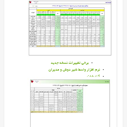
نرم افزارقیمت تمام شده دام سبک
نرم افزار فرانگر
نرم افزار سام
راهنمای نصب نرم افزار سام
راهنمای استفاده از نرم افزار سام
آنتي ويروس آويرا
نرم افزار مديريت دامپروري
نرم افزار مديريت دامپروري
ويژگي هاي نرم افزار مديران
برخي تغييرات نسخه جديد
نرم افزار واسط شير دوش و مديران
گزارشات
گزارشات مديريت دامپروري
باروري
بهاربند
بيمه
تست پزشكي
تلقيح
جستجو و گزارش