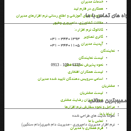
خدمات مديران
همکاری در فارم لید
راه هاي تماس با ما
دانلود فایلهای آموزشی و اطلاع رسانی نرم افزارهای مدیران
مقالات کشاورزی، دامپروری وطیور
تلفن دفتر مركزي
کاتالوگ نرم افزارها
گالری تصاویر
031 - 34401393
آپدیت مدیران
031 - 34401105
نمايندگان
تماس مستقيم
ليست نمايندگان
0913 - 102 - 6235
نحوه پذيرش نماينده فعال
ليست همكاران افتخاري
اسامی سرویس دهندگان تایید شده مدیران
مشتريان
ليست مشتريان
محبوبترين مطالب
نمودار ميزان رضايت مشتري
مراحل و نحوه سفارش نرم افزارها
ارتباط با ما
نمونه سايت هاي طراحي شده
تماس با ما
نرم افزار مديريت دامپروري -مدیریت دام شیری(دام سنگین)
فرم همکاری با مدیران