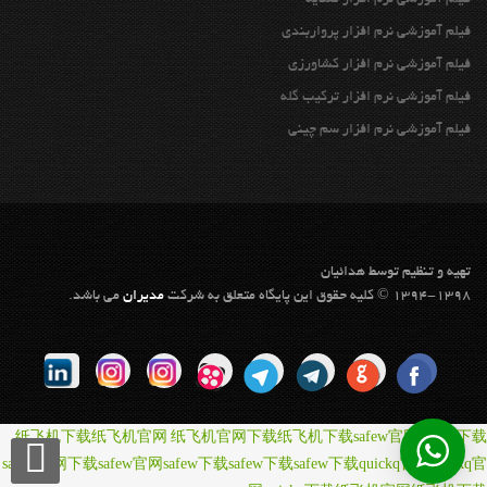
فیلم آموزشی نرم افزار پرواربندي
فیلم آموزشی نرم افزار كشاورزي
فیلم آموزشی نرم افزار تركيب گله
فیلم آموزشی نرم افزار سم چيني
تهيه و تنظيم توسط هدائيان
1394-1398 © کلیه حقوق این پایگاه متعلق به شرکت
مديران
می باشد.
纸飞机下载
纸飞机官网
纸飞机官网下载
纸飞机下载
safew官网
safew下载
safew官网下载
safew官网
safew下载
safew下载
safew下载
quickq官网
quickq官