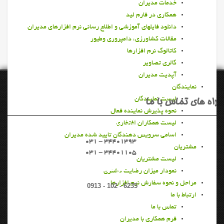
خدمات مديران
همکاری در فارم لید
دانلود فایلهای آموزشی و اطلاع رسانی نرم افزارهای مدیران
مقالات کشاورزی، دامپروری وطیور
کاتالوگ نرم افزارها
گالری تصاویر
آپدیت مدیران
نمايندگان
ليست نمايندگان
راه هاي تماس با ما
نحوه پذيرش نماينده فعال
ليست همكاران افتخاري
تلفن دفتر مركزي
اسامی سرویس دهندگان تایید شده مدیران
031 - 34401393
مشتريان
031 - 34401105
ليست مشتريان
تماس مستقيم
نمودار ميزان رضايت مشتري
مراحل و نحوه سفارش نرم افزارها
0913 - 102 - 6235
ارتباط با ما
تماس با ما
فرم همکاری با مدیران