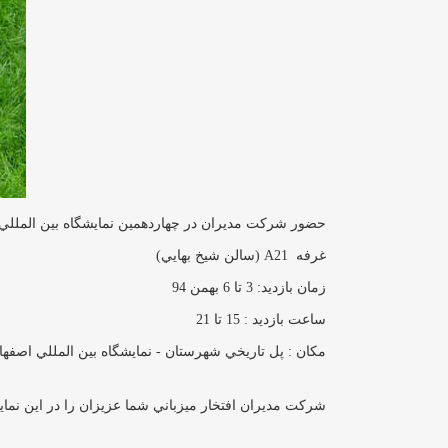
حضور شركت مديران در چهاردهمين نمايشگاه بين المللي
غرفه A21 (سالن شيخ بهايي)
زمان بازديد: 3 تا 6 بهمن 94
ساعت بازديد : 15 تا 21
مكان : پل تاريخي شهرستان - نمايشگاه بين المللي اصفها
شركت مديران افتخار ميزباني شما عزيزان را در اين نمايشگ