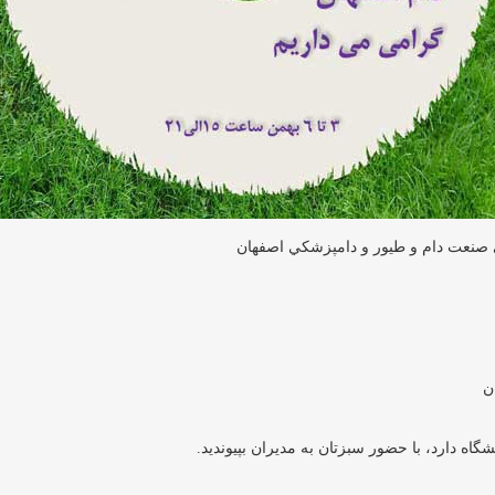
 صنعت دام و طيور و دامپزشكي اصفهان
ن
اه دارد، با حضور سبزتان به مديران بپيونديد.