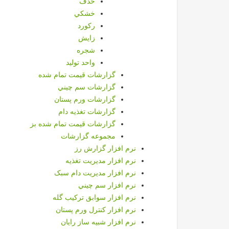
حذف
خشكي
ركورد
زايش
شجره
واحد توليد
گزارشات قيمت تمام شده
گزارشات سم چيني
گزارشات ورم پستان
گزارشات تغذیه دام
گزارشات قیمت تمام شده بز
مجموعه گزارشات
نرم افزار گزارش رز
نرم افزار مديريت تغذيه
نرم افزار مدیریت دام سبک
نرم افزار سم چيني
نرم افزار سوابق تركيب گله
نرم افزار كنترل ورم پستان
نرم افزار شبیه ساز رایان