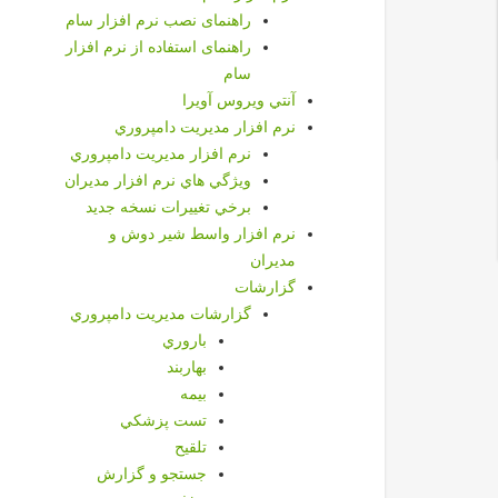
راهنمای نصب نرم افزار سام
راهنمای استفاده از نرم افزار
سام
آنتي ويروس آويرا
نرم افزار مديريت دامپروري
نرم افزار مديريت دامپروري
ويژگي هاي نرم افزار مديران
برخي تغييرات نسخه جديد
نرم افزار واسط شير دوش و
مديران
گزارشات
گزارشات مديريت دامپروري
باروري
بهاربند
بيمه
تست پزشكي
تلقيح
جستجو و گزارش