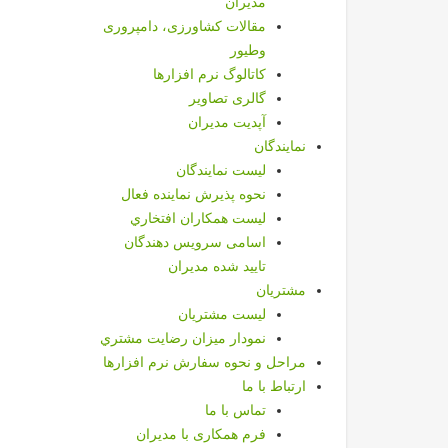
مدیران
مقالات کشاورزی، دامپروری
وطیور
کاتالوگ نرم افزارها
گالری تصاویر
آپدیت مدیران
نمايندگان
ليست نمايندگان
نحوه پذيرش نماينده فعال
ليست همكاران افتخاري
اسامی سرویس دهندگان
تایید شده مدیران
مشتريان
ليست مشتريان
نمودار ميزان رضايت مشتري
مراحل و نحوه سفارش نرم افزارها
ارتباط با ما
تماس با ما
فرم همکاری با مدیران