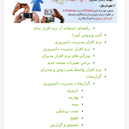
نرم افزارقیمت تمام شده دام سبک
نرم افزار فرانگر
نرم افزار سام
راهنمای نصب نرم افزار سام
راهنمای استفاده از نرم افزار سام
آنتي ويروس آويرا
نرم افزار مديريت دامپروري
نرم افزار مديريت دامپروري
ويژگي هاي نرم افزار مديران
برخي تغييرات نسخه جديد
نرم افزار واسط شير دوش و مديران
گزارشات
گزارشات مديريت دامپروري
باروري
بهاربند
بيمه
تست پزشكي
تلقيح
جستجو و گزارش