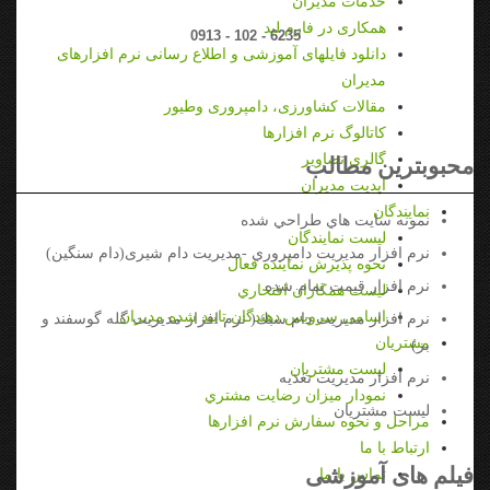
تماس مستقيم
خدمات مديران
همکاری در فارم لید
0913 - 102 - 6235
دانلود فایلهای آموزشی و اطلاع رسانی نرم افزارهای
مدیران
مقالات کشاورزی، دامپروری وطیور
کاتالوگ نرم افزارها
گالری تصاویر
محبوبترين مطالب
آپدیت مدیران
نمايندگان
نمونه سايت هاي طراحي شده
ليست نمايندگان
نرم افزار مديريت دامپروري -مدیریت دام شیری(دام سنگین)
نحوه پذيرش نماينده فعال
نرم افزار قيمت تمام شده
ليست همكاران افتخاري
اسامی سرویس دهندگان تایید شده مدیران
نرم افزار مدیریت دام سبك( نرم افزار مدیریت گله گوسفند و
مشتريان
بز)
ليست مشتريان
نرم افزار مديريت تغذيه
نمودار ميزان رضايت مشتري
ليست مشتريان
مراحل و نحوه سفارش نرم افزارها
ارتباط با ما
فیلم های آموزشی
تماس با ما