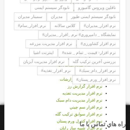
حذف
ناقلین ویروس گامبورو
نابودگر سیستم ایمنی
خشكي
نابودگر سیستم ایمنی طیور
مديران
سمينار مديران
ركورد
زايش
نرم افزار_مدیران#
كلاس سالانه
نرم_افزار_سام#
شجره
نمايشگاه _ دامپروري# نرم _افزار _مديران#
واحد توليد
نرم افزار کشاورزی#
نرم افزار مدیریت مزرعه
گزارشات قيمت تمام شده
گزارشات سم چيني
نرم افزار- قیمت _ تمام _ شده#
اینترنت اشیا
گزارشات ورم پستان
بررسي آخرين تركيب گله
نرم افزار مدیریت آبزیان
گزارشات تغذیه دام
نرم_افزار_دام_سبك#
نرم_افزار_تغذيه#
گزارشات قیمت تمام شده بز
مجموعه گزارشات
نرم_افزار_ورم_پستان#
نرم افزار گزارش رز
نرم افزار مديريت تغذيه
نرم افزار مدیریت دام سبک
نرم افزار سم چيني
نرم افزار سوابق تركيب گله
نرم افزار كنترل ورم پستان
راه هاي تماس با ما
نرم افزار شبیه ساز رایان