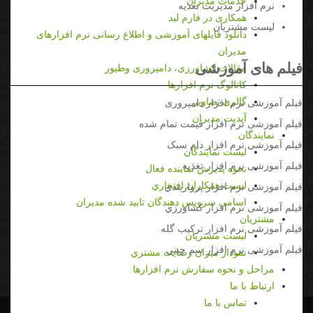
خدمات مديران
نرم افزار مديريت تغذيه
همکاری در فارم لید
ليست مشتريان
دانلود فایلهای آموزشی و اطلاع رسانی نرم افزارهای
مدیران
فیلم های آموزشی
مقالات کشاورزی، دامپروری وطیور
کاتالوگ نرم افزارها
گالری تصاویر
فیلم آموزشی نرم افزار دامپروری
آپدیت مدیران
فیلم آموزشی نرم افزار قیمت تمام شده
نمايندگان
فیلم آموزشی نرم افزار دام سبک
ليست نمايندگان
فیلم آموزشی نرم افزار تغذیه
نحوه پذيرش نماينده فعال
ليست همكاران افتخاري
فیلم آموزشی نرم افزار پرواربندي
اسامی سرویس دهندگان تایید شده مدیران
فیلم آموزشی نرم افزار كشاورزي
مشتريان
فیلم آموزشی نرم افزار تركيب گله
ليست مشتريان
فیلم آموزشی نرم افزار سم چيني
نمودار ميزان رضايت مشتري
مراحل و نحوه سفارش نرم افزارها
ارتباط با ما
تماس با ما