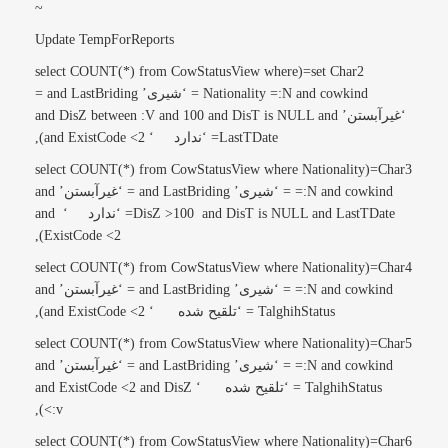
~
Update TempForReports
set Char2=(select COUNT(*) from CowStatusView where
Nationality =:N and cowkind = ‘شیری’ and LastBriding =
‘غیرآبستن’ and DisZ between :V and 100 and DisT is NULL and
LastTDate= ‘ندارد ‘ and ExistCode <2),
Char3=(select COUNT(*) from CowStatusView where Nationality
=:N and cowkind = ‘شیری’ and LastBriding = ‘غیرآبستن’ and
DisZ >100 and DisT is NULL and LastTDate= ‘ندارد ‘ and
ExistCode <2),
Char4=(select COUNT(*) from CowStatusView where Nationality
=:N and cowkind = ‘شیری’ and LastBriding = ‘غیرآبستن’ and
TalghihStatus = ‘تلقیح شده ‘ and ExistCode <2),
Char5=(select COUNT(*) from CowStatusView where Nationality
=:N and cowkind = ‘شیری’ and LastBriding = ‘غیرآبستن’ and
TalghihStatus = ‘تلقیح شده ‘ and ExistCode <2 and DisZ
<:v),
Char6=(select COUNT(*) from CowStatusView where Nationality