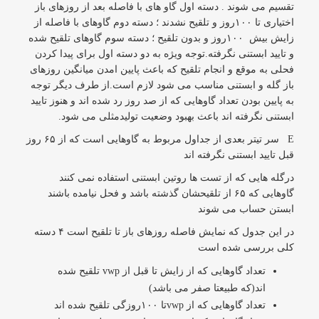
تقسیم می شوند . دسته اول گاو های با فاصله بعد از روزهای باز
اختیاری تا ۱۰۰روز و تلقیح نشدند ؛ دسته دوم گاوهای با فاصله از
زایش بیش ۱۰۰روز و بدون تلقیح ؛ دسته سوم گاوهای تلقیح شده
و تایید ابستنی نگرفته.توجه وی‍ژه به دو دسته اول برای پیدا کردن
فحلی به موقع و انجام تلقیح که باعث پایین امدن میانگین روزهای
باز گله و ابستنی مناسب می شود لازم است.از طرف دیگر توجه
به پایین بودن تعداد گاوهایی که از صد روز رد شده اند و هنوز تایید
ابستنی نگرفته اند باعث بهبود وضعیت تولیدمثلی می شود.
E سر تیتر بعدی از جداول مربوط به گاوهایی است که از ۶۵ روز
قبل تایید ابستنی نگرفته اند
درگله هایی که از تست ها روتین ابستنی استفاده نمی کنند
گاوهایی که ۶۵ از تلقیحشان گذشته باشد و فحل نیامده باشند
ابستن حساب می شوند
در این جدول که نمایش فاصله روزهای باز تا تلقیح است ۴ دسته
کلی بررسی شده است
تعداد گاوهایی که از زایش تا قبل از vwp تلقیح شده
اند(که طبیعتا صفر می باشد)
تعداد گاوهایی که از vwpتا ۱۰۰روزگی تلقیح شده اند