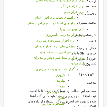
نرم افزارقیمت تمام شده دام سبک
زمان
مطالعه
نرم افزار فرانگر
نرم افزار سام
خلاصه مطلب
راهنمای نصب نرم افزار سام
محمد تیموری
راهنمای استفاده از نرم افزار سام
آنتي ويروس آويرا
نرم افزار مديريت دامپروري
کارشناس علوم
دامی
نرم افزار مديريت دامپروري
ويژگي هاي نرم افزار مديران
فعال در زمینه
برخي تغييرات نسخه جديد
فناوری اطلاعات در
نرم افزار واسط شير دوش و مديران
حوزه دامپروری و
گزارشات
کشاورزی
گزارشات مديريت دامپروري
۱۴۰۰/۱۱/۳۰
باروري
بهاربند
۸دقیقه
بيمه
مطالعه این مطلب به شما کمک میکند تا با اهمیت
تست پزشكي
ثبت اطلاعات و بررسی روند تولید مثلی گله آشنا
تلقيح
شده و بهبود شرایط تولید را با استفاده از داده های
جستجو و گزارش
DHIبررسی کنید