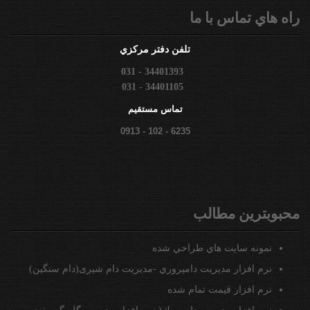
راه هاي تماس با ما
تلفن دفتر مركزي
031 - 34401393
031 - 34401105
تماس مستقيم
0913 - 102 - 6235
محبوبترين مطالب
نمونه سايت هاي طراحي شده
نرم افزار مديريت دامپروري -مدیریت دام شیری(دام سنگین)
نرم افزار قيمت تمام شده