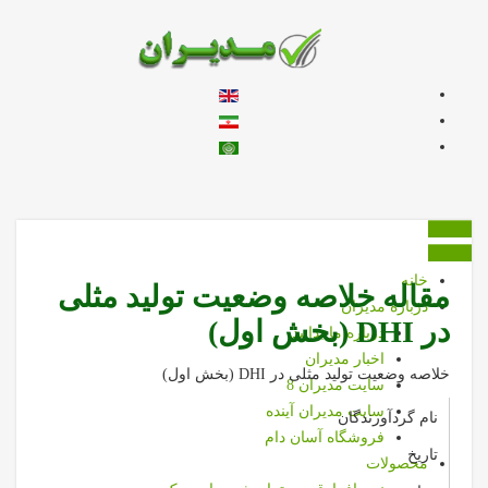
زبان خود را انتخاب کنید
خانه
مقاله خلاصه وضعیت تولید مثلی
درباره مديران
در DHI (بخش اول)
درباره ما بدانيد
اخبار مديران
خلاصه وضعیت تولید مثلی در DHI (بخش اول)
سايت مديران 8
سايت مديران آينده
نام گردآورندگان
فروشگاه آسان دام
تاریخ
محصولات