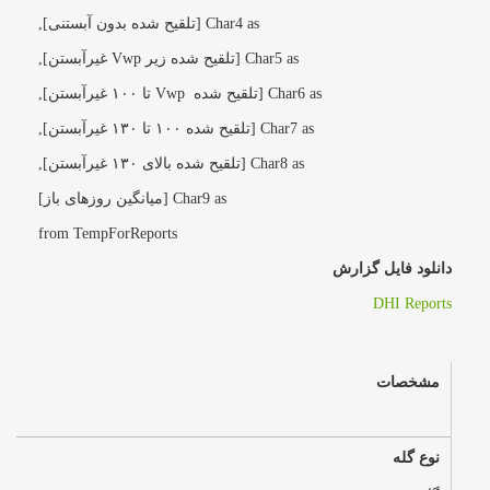
Char4 as [تلقیح شده بدون آبستنی],
Char5 as [تلقیح شده زیر Vwp غیرآبستن],
Char6 as [تلقیح شده Vwp تا ۱۰۰ غیرآبستن],
Char7 as [تلقیح شده ۱۰۰ تا ۱۳۰ غیرآبستن],
Char8 as [تلقیح شده بالای ۱۳۰ غیرآبستن],
Char9 as [میانگین روزهای باز]
from TempForReports
دانلود فایل گزارش
DHI Reports
مشخصات
نوع گله