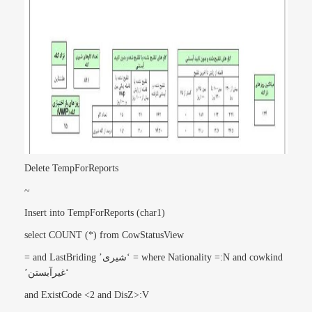
Delete TempForReports
~
Insert into TempForReports (char1)
select COUNT (*) from CowStatusView
where Nationality =:N and cowkind = ‘شیری’ and LastBriding =
‘غیرآبستن’
and ExistCode <2 and DisZ>:V