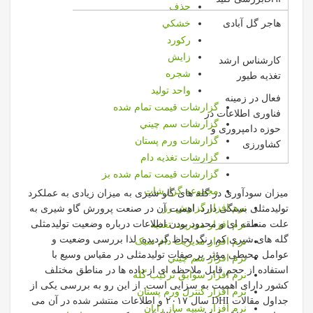
حذف
هاجر گل آبادی
خشكي
ركورد
زايش
کارشناس ارشد
شجره
تغذیه طیور
واحد توليد
فعال در زمینه
گزارشات قيمت تمام شده
فناوری اطلاعات در
گزارشات سم چيني
حوزه دامپروری و
گزارشات ورم پستان
کشاورزی
گزارشات تغذیه دام
گزارشات قیمت تمام شده بز
مجموعه گزارشات
میزان سودآوری در گله های گاو شیری به میزان زیادی به عملکرد
نرم افزار گزارش رز
تولیدمثلی بستگی دارد. اهمیت آن در صنعت پرورش گاو شیری به
علت منطقه ای و محدود بودن اطلاعات درباره وضعیت تولیدمثلی
نرم افزار مديريت تغذيه
گله های شیری کم رنگ لحاظ گردیده. لذا بررسی وضعیت و
نرم افزار مدیریت دام سبک
عوامل محیطی مؤثر بر صفات تولیدمثلی در مقیاس وسیع با
نرم افزار سم چيني
استفاده از حجم قابل ملاحظه ای از داده ها در مناطق مختلف
نرم افزار سوابق تركيب گله
کشور دارای اهمیت به سزایی است. از این رو به بررسی یکی از
نرم افزار كنترل ورم پستان
جداول مقالات DHI سال ۲۰۱۷ و اطلاعات منتشر شده در آن می
نرم افزار شبیه ساز رایان