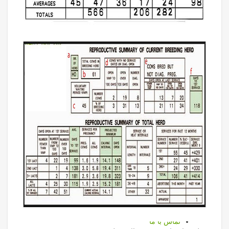
خدمات مديران
همکاری در فارم لید
دانلود فایلهای آموزشی و اطلاع رسانی نرم افزارهای
مدیران
مقالات کشاورزی، دامپروری وطیور
کاتالوگ نرم افزارها
گالری تصاویر
آپدیت مدیران
نمايندگان
ليست نمايندگان
نحوه پذيرش نماينده فعال
ليست همكاران افتخاري
اسامی سرویس دهندگان تایید شده مدیران
مشتريان
ليست مشتريان
نمودار ميزان رضايت مشتري
مراحل و نحوه سفارش نرم افزارها
ارتباط با ما
تماس با ما