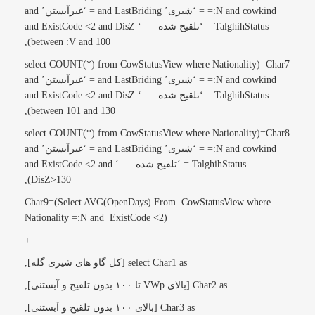
=:N and cowkind = ‘شیری’ and LastBriding = ‘غیرآبستن’ and
TalghihStatus = ‘تلقیح شده ‘ and ExistCode <2 and DisZ
between :V and 100),
Char7=(select COUNT(*) from CowStatusView where Nationality
=:N and cowkind = ‘شیری’ and LastBriding = ‘غیرآبستن’ and
TalghihStatus = ‘تلقیح شده ‘ and ExistCode <2 and DisZ
between 101 and 130),
Char8=(select COUNT(*) from CowStatusView where Nationality
=:N and cowkind = ‘شیری’ and LastBriding = ‘غیرآبستن’ and
TalghihStatus = ‘تلقیح شده ‘ and ExistCode <2 and
DisZ>130),
Char9=(Select AVG(OpenDays) From CowStatusView where
Nationality =:N and ExistCode <2)
+
select Char1 as [کل گاو های شیری گله],
Char2 as [بالای VWp تا ۱۰۰ بدون تلقیح و آبستنی],
Char3 as [بالای ۱۰۰ بدون تلقیح و آبستنی],