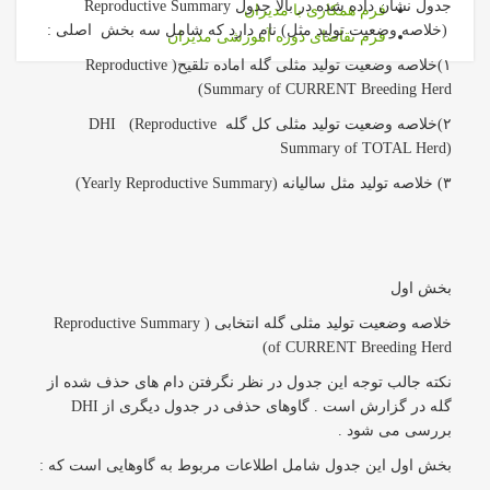
جدول نشان داده شده در بالا جدول Reproductive Summary
فرم همکاری با مدیران
(خلاصه وضعیت تولید مثل) نام دارد که شامل سه بخش اصلی :
فرم تقاضای دوره آموزشی مدیران
۱)خلاصه وضعیت تولید مثلی گله اماده تلقیح( Reproductive
Summary of CURRENT Breeding Herd)
۲)خلاصه وضعیت تولید مثلی کل گله DHI (Reproductive
Summary of TOTAL Herd)
۳) خلاصه تولید مثل سالیانه (Yearly Reproductive Summary)
بخش اول
خلاصه وضعیت تولید مثلی گله انتخابی ( Reproductive Summary
of CURRENT Breeding Herd)
نکته جالب توجه این جدول در نظر نگرفتن دام های حذف شده از
گله در گزارش است . گاوهای حذفی در جدول دیگری از DHI
بررسی می شود .
بخش اول این جدول شامل اطلاعات مربوط به گاوهایی است که :