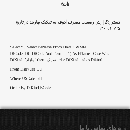
تاریخ
دستور:گزارش وضعیت مصرف آذوقه به تفکیک بهاربند در تاریخ
۱۴۰۰/۱۰/۲۵
Select * ,(Select FeName From DietsD Where
DiCode=DU.DiCode And Formul=1) As FName ,Case When
DiKind=’مازاد’ then ‘سرک’ else DiKind end as Dikind
From DailyUse DU
Where USDate=:d1
Order By DiKind,BCode
راه هاي تماس با ما