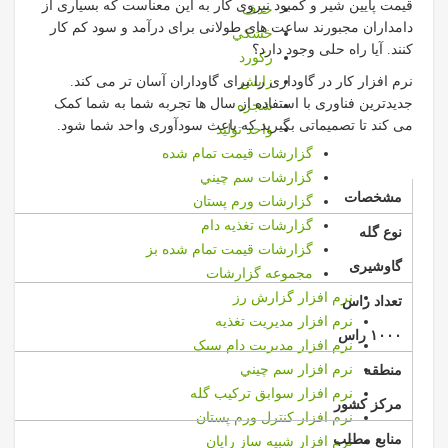
قیمت پایین شیر و کمبود نیروی کار به این معناست که بسیاری از
حذف
دامداران مجبورند ساعت های طولانی برای درآمد و سود کم کار
خشكي
کنند. آیا راه حلی وجود دارد؟
ركورد
زايش
نرم افزار کار در گاوداری را برای گاوداران آسان تر می کند.
جدیدترین فناوری با استفاده از سال ها تجربه شما به شما کمک
شجره
می کند تا تصمیماتی بگیرید که باعث سودآوری واحد شما شود.
واحد توليد
گزارشات قيمت تمام شده
گزارشات سم چيني
مشخصات
گزارشات ورم پستان
گزارشات تغذیه دام
نوع گله
گزارشات قیمت تمام شده بز
گاوشیری
مجموعه گزارشات
نرم افزار گزارش رز
تعداد راس
نرم افزار مديريت تغذيه
۱۰۰۰ راس
نرم افزار مدیریت دام سبک
نرم افزار سم چيني
منطقه
نرم افزار سوابق تركيب گله
مرکز کشور
نرم افزار كنترل ورم پستان
منابع مطلب
نرم افزار شبیه ساز رایان