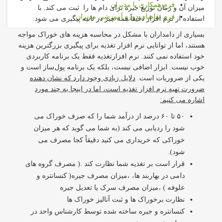
فرم همکاری با مدیران
میزان آن و زمان توزیع جیره برای دام ها را ثبت می کند. با
فرم تقاضای دوره آموزشی مدیران
استفاده از نرم افزار دقیقاً همه چیز در ثانیه پیگیری می شود.
بسیاری از دامداران با مشکل در محاسبه هزینه های خوراک مواجه
هستند، اما از توانایی نرم افزار تغذیه برای پیگیری بزرگترین هزینه
خود استفاده نمی کنند. نرم افزارتغذیه فقط یک برنامه کاربردی
خوب نیست. ابزار اضافی نیست، بلکه یک برنامه پول‌ساز است و
یکی از ضروریات است.
دلایل زیادی وجود دارد که نشان دهنده
ضرورت تهیه نرم افزار تغذیه است، اما در اینجا به چند مورد
اشاره می کنیم:
۵۰ تا ۶۰ درصد از درآمد شما را که صرف خوراک می
شود را ردیابی می کند (به شما می گوید که هر میزان
خوراکی که خریداری می کنید دقیقاً کجا مصرف می
شود).
قرار است بر تغذیه شما نظارت کند .( مصرف گروه های
دامی در بهاربند ها، ،میزان مصرف جیره( کنسانتره و
علوفه ) ،میزان مصرف سرک یا تعدیل جیره
نظارت برخوراک ها و ثبت آنالیز خوراک ها
کنسانتره و جیره ساخته شده توسط کارشناس واحد در