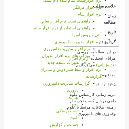
نرم افزارقیمت تمام شده دام سبک
خلاصه مطلب
نرم افزار فرانگر
نرم افزار سام
زمان
راهنمای نصب نرم افزار سام
مطالعه
راهنمای استفاده از نرم افزار سام
تاریخ
آنتي ويروس آويرا
گردآورنده
نرم افزار مديريت دامپروري
نرم افزار مديريت دامپروري
در این مقاله به بررسی
ويژگي هاي نرم افزار مديران
مزایای استفاده از
نرم افزار
برخي تغييرات نسخه جديد
می پردازیم
تغذیه( پانی)
نرم افزار واسط شير دوش و مديران
۱۰دقیقه
گزارشات
گزارشات مديريت دامپروري
۱۴۰۱/۰۱/۲۵
باروري
مریم زمانی-کارشناس علوم
بهاربند
دامی درحال کسب تجربه در
بيمه
زمینه اطلاعات مرتبط با علوم
تست پزشكي
وفناوری های دام‍‍‍‍پروری
تلقيح
جستجو و گزارش