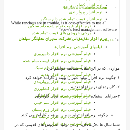
نرم افزار کشاورزی
·
https://www.amelicor.com/
نرم افزار پرواربندی
نرم افزار قيمت تمام شده دام سنگین
· “While ranchers are in trouble, is it cost-effective to use a
نرم افزار قيمت تمام شده دام سنگین
cow’s feed management software?”
برخي خروجي هاي قيمت تمام شده
·
نرم افزار تغذیه(پانی)شرکت مدیران تحلیلگر سپاهان
خدمات
فیلمهای آموزشی نرم افزارها
فيلم آموزشي نرم افزار دامپروری
فیلم آموزشی نرم افزار قیمت تمام شده
فیلم آموزشی نرم افزار دام سبک
مواردی که در این مقاله مطالعه خواهیم کرد:
فیلم آموزشی نرم افزار تغذیه
۱-چگونه نرم افزار تولید شیر را بهینه و کارآمد خواهد کرد
فیلم آموزشی نرم افزار پرواربندي
۲- کاربردهای نرم افزار تغذیه
فیلم آموزشی نرم افزار كشاورزي
فیلم آموزشی نرم افزار گزاشگیر
۳-مزایای استفاده از
نرم افزار تغذیه
برای گاوداران
فیلم آموزشی نرم افزار سم چيني
فیلم آموزشی نرم افزار ورم پستان
چگونه نرم افزار تولید شیر را بهینه و کارآمد می کنند
فیلم آموزشی نرم افزار تركيب گله
فیلم آموزشی نرم افزار رایان
شما سال ها تجربه دارید و می توانید به روش های قدیمی که در