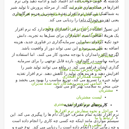
خدمات مديران
گذشته به خوبی جواب داده اند اعتماد کنید و ادامه دهید ولی نرم
همکاری در فارم لید
افزارها در ساده‌سازی مدیریت گله، از مرحله پرورش تا تولید شیر
به شماکمک می‌کنند .نرم افزار تغذیه ، بیشترین هزینه هرگاوداری
دانلود فایلهای آموزشی و اطلاع رسانی نرم افزارهای
یعنی (
هزینه خوراک دام
) را ردیابی می کند.
مدیران
مقالات کشاورزی، دامپروری وطیور
این تصور اشتباه در بین برخی دامداران وجود دارد که نرم افزار
کاتالوگ نرم افزارها
یک هزینه اضافی است. دامداران برای نسل‌ها به تجربه، دانش
گالری تصاویر
خود تکیه کرده‌اند، بنابراین سرمایه‌گذاری در فناوری جدید، هزینه
اضافه به نظر می‌رسد و این نمی تواند دور از واقعیت باشد.
آپدیت مدیران
اگرچه اکثر دامداران با بودجه محدود کار می کنند، اما استفاده از
نمايندگان
برنامه مناسب در گاوداری، بازده قابل توجهی را برای سرمایه
ليست نمايندگان
گذاری ایشان فراهم می کند. در واقع می توانند تولید شیر را
نحوه پذيرش نماينده فعال
افزایش دهند و هزینه های تولید را کاهش دهند. نرم افزار تغذیه
ليست همكاران افتخاري
تولید جیره را تسریع می کند، توزیع مناسب را بهبود می بخشد و
اسامی سرویس دهندگان تایید شده مدیران
حتی منجر به سلامت بهتر گاو می شود.
مشتريان
ليست مشتريان
نمودار ميزان رضايت مشتري
کاربردهای نرم افزار تغذیه
مراحل و نحوه سفارش نرم افزارها
نرم افزار تغذیه تمام مصرف خوراک دام ها را پیگیری می کند. این
ارتباط با ما
سیستم مواردی مانند اینکه چه کسی چه کاری را انجام داده است
تماس با ما
و چه زمانی آن را انجام داده است را ردیابی می کند. نوع جیره و