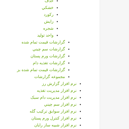
حذف
خشكي
ركورد
زايش
شجره
واحد توليد
گزارشات قيمت تمام شده
گزارشات سم چيني
گزارشات ورم پستان
گزارشات تغذیه دام
گزارشات قیمت تمام شده بز
مجموعه گزارشات
نرم افزار گزارش رز
نرم افزار مديريت تغذيه
نرم افزار مدیریت دام سبک
نرم افزار سم چيني
نرم افزار سوابق تركيب گله
نرم افزار كنترل ورم پستان
نرم افزار شبیه ساز رایان