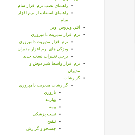
راهنمای نصب نرم افزار سام
راهنمای استفاده از نرم افزار
سام
آنتي ويروس آويرا
نرم افزار مديريت دامپروري
نرم افزار مديريت دامپروري
ويژگي هاي نرم افزار مديران
برخي تغييرات نسخه جديد
نرم افزار واسط شير دوش و
مديران
گزارشات
گزارشات مديريت دامپروري
باروري
بهاربند
بيمه
تست پزشكي
تلقيح
جستجو و گزارش