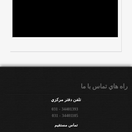
راه هاي تماس با ما
تلفن دفتر مركزي
031 - 34401393
031 - 34401105
تماس مستقيم