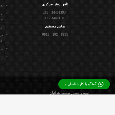
تلفن دفتر مركزي
نم
031 - 34401393
نرم
031 - 34401105
-م
تماس مستقيم
نرم
0913 - 102 - 6235
نرم
افز
نرم
لي
گفتگو با کارشناسان ما
تهيه و تنظيم توسط هدائيان
1394-1398 © کلیه حقوق این پایگاه متعلق به شرکت
مديران
afew下载
safew下载
quickq官网
quickq官网
quickq下载
纸飞机官网
纸飞机下载