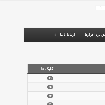
 نرم افزارها
ارتباط با ما
کلیک ها
13
38
50
62