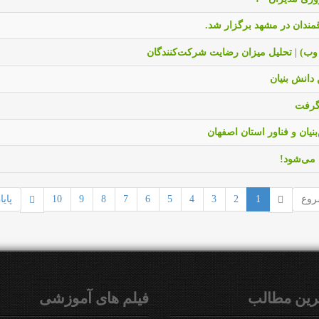
ندان در مشهد برگزار شد.
دانش بنیان
 گرفت
ان و فناور استان اصفهان
 می‌شود!
وع
1
2
3
4
5
6
7
8
9
10
پایا
رين مطالب
فیلم های آموزشی