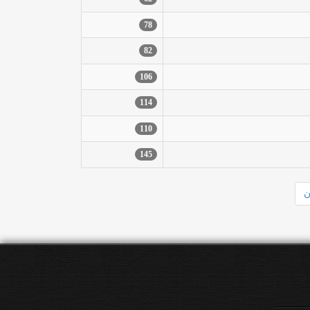
78
82
106
114
110
145
ن