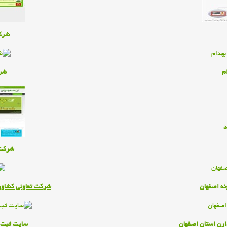
شرك
م
شرك
د
شركت 
ه اصفهان
شركت تعاوني كشاور
ارن استان اصفهان
سايت ثبت 