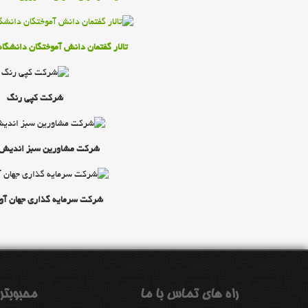
تالار گفتمان دانش آموختگان دانشگا
شركت كپي رنگ
شركت مشاورين سبز انديش
شرکت سرمايه گذاري جهان آوا
راه هاي تماس با ما
محبوبتر