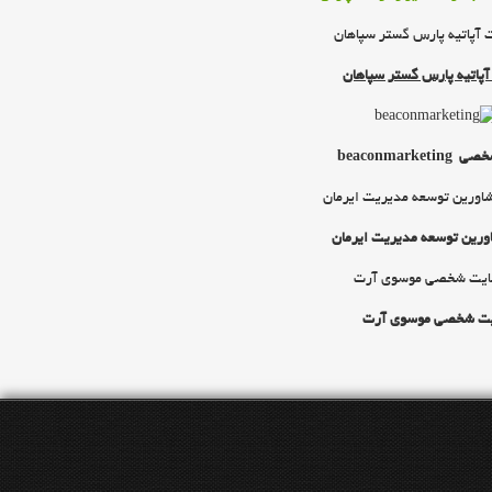
پاتيه پارس گستر سپاهان
beaconmarket
ورين توسعه مديريت ايرمان
ت شخصي موسوي آرت