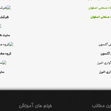
ه صنعتي اصفهان
شركت آ
سايت شخصي ing
 آكسون
كروه مشا
ري البرز
ساي
ين مطالب
فیلم های آموزشی