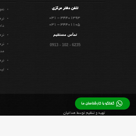
تلفن دفتر مركزي
نمو
031 - 34401393
نرم
031 - 34401105
دام
تماس مستقيم
نرم
نرم
0913 - 102 - 6235
مدی
نرم
ليس
گفتگو با کارشناسان ما
تهيه و تنظيم توسط هدائيان
1394-1398 © کلیه حقوق این پایگاه متعلق به شرکت
مديران
می با