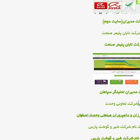
ت مديران(سايت دوم)
ت تابان پليمر صنعت
مديران تحليلگر سپاهان
زان و دامپروران صنعتي وحدت اصفهان
نام شركت شير و گوشت پارس