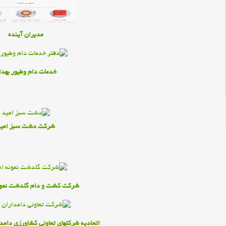
مديران آينده
خدمات دام وطيور بهدا
شرکت دشت سبز امي
شرکت کشت و دام گلدشت نمون
اتحاديه شرکتهاي تعاوني کشاورزي دامد