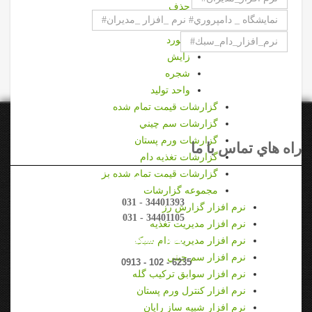
حذف
نمايشگاه _ دامپروري# نرم _افزار _مديران#
خشكي
ركورد
نرم_افزار_دام_سبك#
زايش
شجره
واحد توليد
گزارشات قيمت تمام شده
گزارشات سم چيني
گزارشات ورم پستان
راه هاي تماس با ما
گزارشات تغذیه دام
گزارشات قیمت تمام شده بز
تلفن دفتر مركزي
مجموعه گزارشات
031 - 34401393
نرم افزار گزارش رز
031 - 34401105
نرم افزار مديريت تغذيه
تماس مستقيم
نرم افزار مدیریت دام سبک
نرم افزار سم چيني
0913 - 102 - 6235
نرم افزار سوابق تركيب گله
نرم افزار كنترل ورم پستان
نرم افزار شبیه ساز رایان