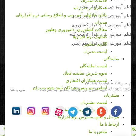
خدمات مديران
فیلم آموزشی نرم افزار تغذیه
همکاری در فارم لید
دانلود فایلهای آموزشی و اطلاع رسانی نرم افزارهای
فیلم آموزشی نرم افزار پرواربندي
مدیران
فیلم آموزشی نرم افزار كشاورزي
مقالات کشاورزی، دامپروری وطیور
فیلم آموزشی نرم افزار تركيب گله
کاتالوگ نرم افزارها
فیلم آموزشی نرم افزار سم چيني
گالری تصاویر
آپدیت مدیران
نمايندگان
ليست نمايندگان
نحوه پذيرش نماينده فعال
ليست همكاران افتخاري
تهيه و تنظيم توسط هدائيان
اسامی سرویس دهندگان تایید شده مدیران
1394-1398 © کلیه حقوق این پایگاه متعلق به شرکت
مديران
می باشد.
مشتريان
ليست مشتريان
نمودار ميزان رضايت مشتري
مراحل و نحوه سفارش نرم افزارها
ارتباط با ما
纸飞机下载
纸飞机官网
纸飞机官网下载
纸飞机下载
safew官网
safew下载
تماس با ما
safew官网下载
safew官网
safew下载
safew下载
safew下载
quickq官网
quickq官